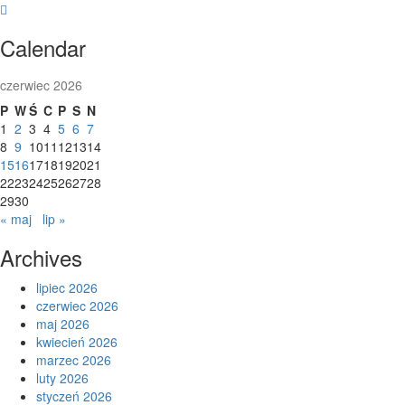
Skip
to
Calendar
content
czerwiec 2026
P
W
Ś
C
P
S
N
1
2
3
4
5
6
7
8
9
10
11
12
13
14
15
16
17
18
19
20
21
22
23
24
25
26
27
28
29
30
« maj
lip »
Archives
lipiec 2026
czerwiec 2026
maj 2026
kwiecień 2026
marzec 2026
luty 2026
styczeń 2026