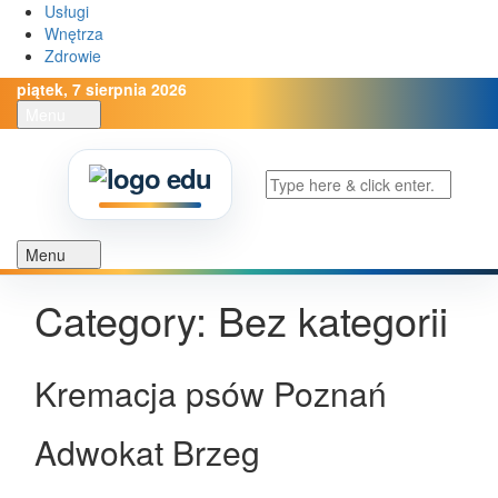
Usługi
Wnętrza
Zdrowie
piątek, 7 sierpnia 2026
Menu
Open
the
main
menu
Menu
Open
the
Category: Bez kategorii
main
menu
Kremacja psów Poznań
Adwokat Brzeg