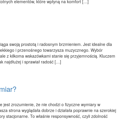
stotnych elementów, które wpłyną na komfort […]
iąga swoją prostotą i radosnym brzmieniem. Jest idealne dla
a lekkiego i przenośnego towarzysza muzycznego. Wybór
ale z kilkoma wskazówkami stanie się przyjemnością. Kluczem
ak najdłużej i sprawiał radość […]
zmiar?
e jest zrozumienie, że nie chodzi o fizyczne wymiary w
nasza strona wyglądała dobrze i działała poprawnie na szerokiej
y stacjonarne. To właśnie responsywność, czyli zdolność