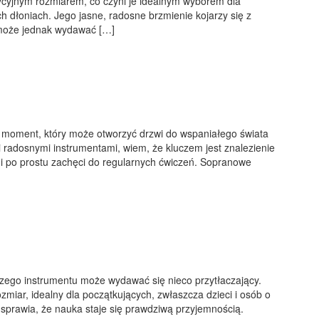
dycyjnym rozmiarem, co czyni je idealnym wyborem dla
ch dłoniach. Jego jasne, radosne brzmienie kojarzy się z
może jednak wydawać […]
 moment, który może otworzyć drzwi do wspaniałego świata
i radosnymi instrumentami, wiem, że kluczem jest znalezienie
a i po prostu zachęci do regularnych ćwiczeń. Sopranowe
zego instrumentu może wydawać się nieco przytłaczający.
zmiar, idealny dla początkujących, zwłaszcza dzieci i osób o
 sprawia, że nauka staje się prawdziwą przyjemnością.