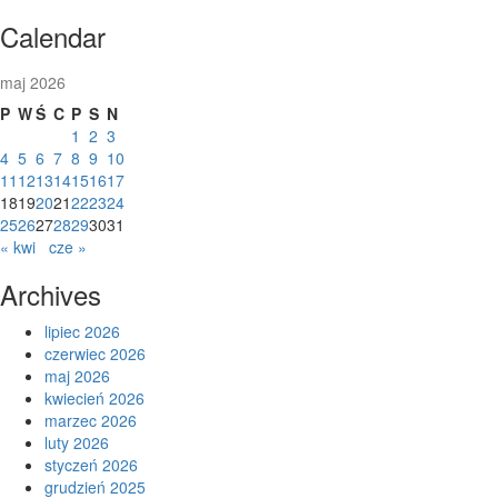
Skip
Calendar
to
content
maj 2026
P
W
Ś
C
P
S
N
1
2
3
4
5
6
7
8
9
10
11
12
13
14
15
16
17
18
19
20
21
22
23
24
25
26
27
28
29
30
31
« kwi
cze »
Archives
lipiec 2026
czerwiec 2026
maj 2026
kwiecień 2026
marzec 2026
luty 2026
styczeń 2026
grudzień 2025