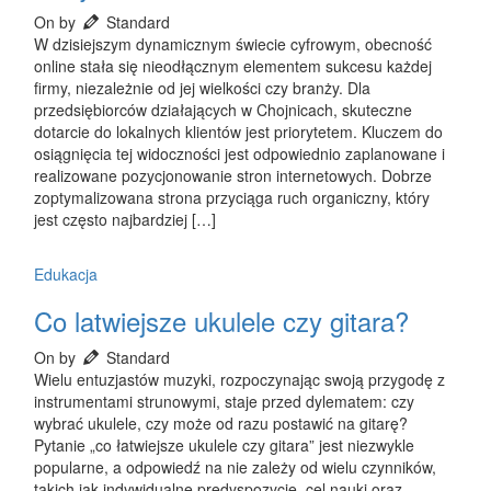
On by
Standard
W dzisiejszym dynamicznym świecie cyfrowym, obecność
online stała się nieodłącznym elementem sukcesu każdej
firmy, niezależnie od jej wielkości czy branży. Dla
przedsiębiorców działających w Chojnicach, skuteczne
dotarcie do lokalnych klientów jest priorytetem. Kluczem do
osiągnięcia tej widoczności jest odpowiednio zaplanowane i
realizowane pozycjonowanie stron internetowych. Dobrze
zoptymalizowana strona przyciąga ruch organiczny, który
jest często najbardziej […]
Edukacja
Co latwiejsze ukulele czy gitara?
On by
Standard
Wielu entuzjastów muzyki, rozpoczynając swoją przygodę z
instrumentami strunowymi, staje przed dylematem: czy
wybrać ukulele, czy może od razu postawić na gitarę?
Pytanie „co łatwiejsze ukulele czy gitara” jest niezwykle
popularne, a odpowiedź na nie zależy od wielu czynników,
takich jak indywidualne predyspozycje, cel nauki oraz