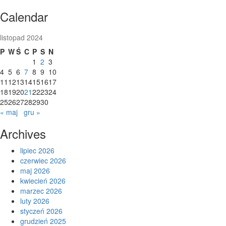
Skip
Calendar
to
content
listopad 2024
P
W
Ś
C
P
S
N
1
2
3
4
5
6
7
8
9
10
11
12
13
14
15
16
17
18
19
20
21
22
23
24
25
26
27
28
29
30
« maj
gru »
Archives
lipiec 2026
czerwiec 2026
maj 2026
kwiecień 2026
marzec 2026
luty 2026
styczeń 2026
grudzień 2025