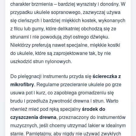
charakter brzmienia – bardziej wyrazisty i donośny. W
przypadku ukulele sopranowego, zazwyczaj używa
się cieńszych i bardziej miękkich kostek, wykonanych
z filcu lub gumy, które delikatniej obchodzą się ze
strunami i nie powodują zbyt ostrego dźwięku.
Niektórzy preferują nawet specjalne, miękkie kostki
do ukulele, które są zaprojektowane tak, by nie
uszkodzić strun nylonowych.
Do pielęgnacji instrumentu przyda się
ściereczka z
mikrofibry
. Regularne przecieranie ukulele po grze
usuwa pot i kurz, co zapobiega gromadzeniu się
brudu i przedłuża żywotność drewna i strun. Warto
również mieć pod ręką specjalny
środek do
czyszczenia drewna
, przeznaczony do instrumentów
muzycznych, jeśli chcemy utrzymać lakier w idealnym
stanie. Pamiętajmy, aby nigdy nie używać zwykłych