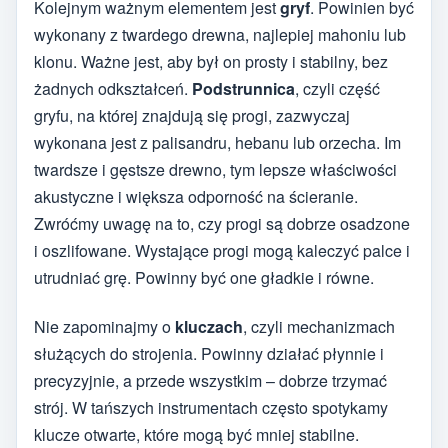
Kolejnym ważnym elementem jest
gryf
. Powinien być
wykonany z twardego drewna, najlepiej mahoniu lub
klonu. Ważne jest, aby był on prosty i stabilny, bez
żadnych odkształceń.
Podstrunnica
, czyli część
gryfu, na której znajdują się progi, zazwyczaj
wykonana jest z palisandru, hebanu lub orzecha. Im
twardsze i gęstsze drewno, tym lepsze właściwości
akustyczne i większa odporność na ścieranie.
Zwróćmy uwagę na to, czy progi są dobrze osadzone
i oszlifowane. Wystające progi mogą kaleczyć palce i
utrudniać grę. Powinny być one gładkie i równe.
Nie zapominajmy o
kluczach
, czyli mechanizmach
służących do strojenia. Powinny działać płynnie i
precyzyjnie, a przede wszystkim – dobrze trzymać
strój. W tańszych instrumentach często spotykamy
klucze otwarte, które mogą być mniej stabilne.