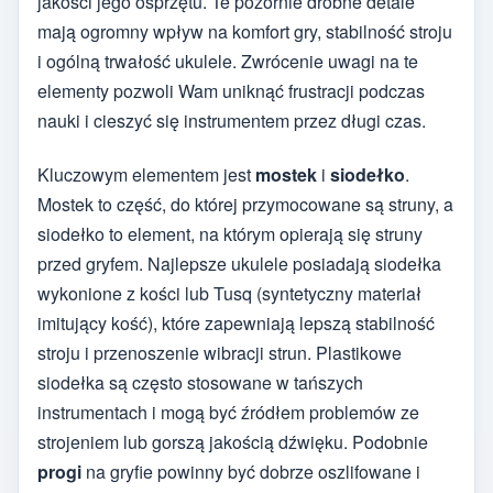
jakości jego osprzętu. Te pozornie drobne detale
mają ogromny wpływ na komfort gry, stabilność stroju
i ogólną trwałość ukulele. Zwrócenie uwagi na te
elementy pozwoli Wam uniknąć frustracji podczas
nauki i cieszyć się instrumentem przez długi czas.
Kluczowym elementem jest
mostek
i
siodełko
.
Mostek to część, do której przymocowane są struny, a
siodełko to element, na którym opierają się struny
przed gryfem. Najlepsze ukulele posiadają siodełka
wykonione z kości lub Tusq (syntetyczny materiał
imitujący kość), które zapewniają lepszą stabilność
stroju i przenoszenie wibracji strun. Plastikowe
siodełka są często stosowane w tańszych
instrumentach i mogą być źródłem problemów ze
strojeniem lub gorszą jakością dźwięku. Podobnie
progi
na gryfie powinny być dobrze oszlifowane i