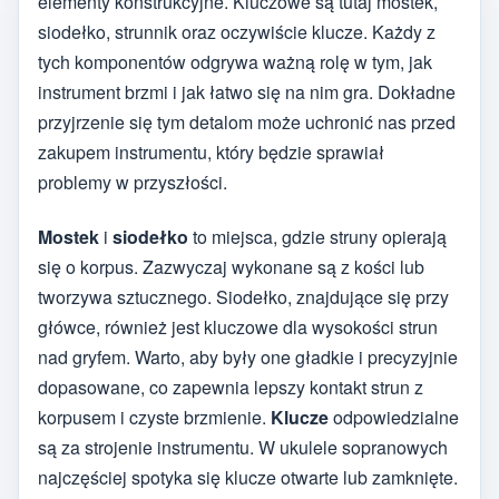
elementy konstrukcyjne. Kluczowe są tutaj mostek,
siodełko, strunnik oraz oczywiście klucze. Każdy z
tych komponentów odgrywa ważną rolę w tym, jak
instrument brzmi i jak łatwo się na nim gra. Dokładne
przyjrzenie się tym detalom może uchronić nas przed
zakupem instrumentu, który będzie sprawiał
problemy w przyszłości.
Mostek
i
siodełko
to miejsca, gdzie struny opierają
się o korpus. Zazwyczaj wykonane są z kości lub
tworzywa sztucznego. Siodełko, znajdujące się przy
główce, również jest kluczowe dla wysokości strun
nad gryfem. Warto, aby były one gładkie i precyzyjnie
dopasowane, co zapewnia lepszy kontakt strun z
korpusem i czyste brzmienie.
Klucze
odpowiedzialne
są za strojenie instrumentu. W ukulele sopranowych
najczęściej spotyka się klucze otwarte lub zamknięte.