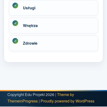
Usługi
Wnętrza
Zdrowie
Copyright Edu Projekt 2026
| Theme by
ThemeinProgress
| Proudly powered by WordPress