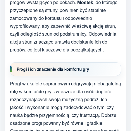
progów wystających po bokach.
Mostek
, do którego
przyczepione są struny, powinien być stabilnie
zamocowany do korpusu i odpowiednio
wyprofilowany, aby zapewnić właściwą akcję strun,
czyli odległość strun od podstrunnicy. Odpowiednia
akcja strun znacząco ułatwia dociskanie ich do
progów, co jest kluczowe dla początkujących.
Progi i ich znaczenie dla komfortu gry
Progi w ukulele sopranowym odgrywają niebagatelną
rolę w komforcie gry, zwłaszcza dla osób dopiero
rozpoczynających swoją muzyczną podróż. Ich
jakość i wykonanie mogą zadecydować o tym, czy
nauka będzie przyjemnością, czy frustracją. Dobrze
osadzone progi powinny być równe i gładkie.
Oznacza to, że nie powinny wystawać poza krawędź