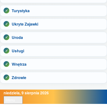
Turystyka
Ukryte Zajawki
Uroda
Usługi
Wnętrza
Zdrowie
niedziela, 9 sierpnia 2026
Menu
Open