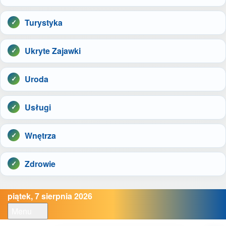
Turystyka
Ukryte Zajawki
Uroda
Usługi
Wnętrza
Zdrowie
piątek, 7 sierpnia 2026
Menu
Open