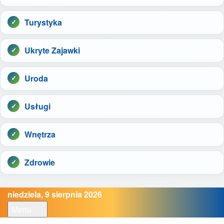
Turystyka
Ukryte Zajawki
Uroda
Usługi
Wnętrza
Zdrowie
niedziela, 9 sierpnia 2026
Menu
Open