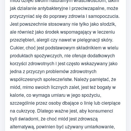
miód dzięki swoim naturalnym właściwościom, takim
jak działanie antybakteryjne i przeciwzapalne, może
przyczyniać się do poprawy zdrowia i samopoczucia.
Jest powszechnie stosowany nie tylko jako słodzik,
ale również jako środek wspomagający w leczeniu
przeziębień, alergii czy nawet w pielęgnacji skóry.
Cukier, choć jest podstawowym składnikiem w wielu
produktach spożywczych, nie oferuje dodatkowych
korzyści zdrowotnych i jest często wskazywany jako
jedna z przyczyn problemów zdrowotnych
współczesnych społeczeństw. Należy pamiętać, że
miód, mimo swoich licznych zalet, jest też bogaty w
kalorie, co wymaga umiaru w jego spożyciu,
szczególnie przez osoby dbające o linię lub cierpiące
na cukrzycę. Dlatego ważne jest, aby konsumenci
byli świadomi, że choć miód jest zdrowszą
alternatywą, powinien być używany umiarkowanie,