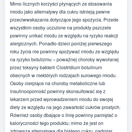
Mimo licznych korzyści płynących ze stosowania
miodu jako alternatywy dla cukru istnieją pewne
przeciwwskazania dotyczące jego spożycia. Przede
wszystkim osoby uczulone na produkty pszczele
powinny unikać miodu ze względu na ryzyko reakcji
alergicznych. Ponadto dzieci poniżej pierwszego
roku życia nie powinny spożywać miodu ze względu
na ryzyko botulizmu – poważnej choroby wywołanej
przez toksyny bakterii Clostridium botulinum
obecnych w niektórych rodzajach surowego miodu.
Osoby cierpiące na choroby metaboliczne lub
insulinooporność powinny skonsultować się z
lekarzem przed wprowadzeniem miodu do swojej
diety ze względu na jego zawartość cukrów prostych.
Również osoby dbające o linię powinny pamiętać o
kaloryczności tego produktu; mimo że jest on
zdrowszą alternatywą dla białego cukru, nadmiar