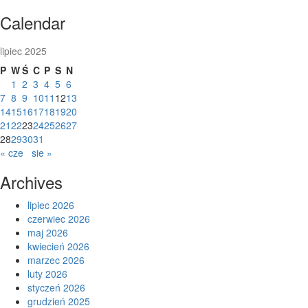
Skip
Calendar
to
content
lipiec 2025
P
W
Ś
C
P
S
N
1
2
3
4
5
6
7
8
9
10
11
12
13
14
15
16
17
18
19
20
21
22
23
24
25
26
27
28
29
30
31
« cze
sie »
Archives
lipiec 2026
czerwiec 2026
maj 2026
kwiecień 2026
marzec 2026
luty 2026
styczeń 2026
grudzień 2025