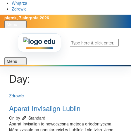
Wnętrza
Zdrowie
piątek, 7 sierpnia 2026
Menu
Open
the
main
menu
Menu
Open
the
Day:
main
menu
Zdrowie
Aparat Invisalign Lublin
On by
Standard
Aparat Invisalign to nowoczesna metoda ortodontyczna,
która zyskuje na popularności w Lublinie i nie tylko. Jego