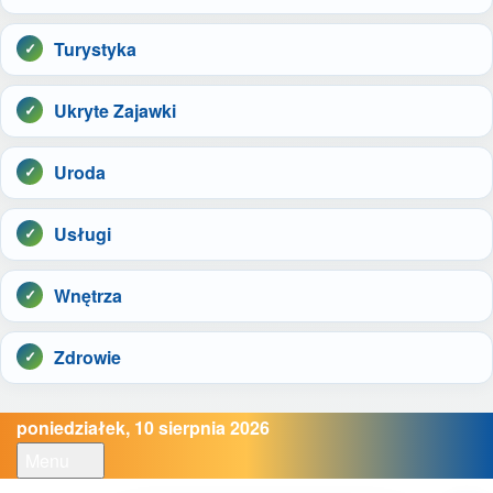
Turystyka
Ukryte Zajawki
Uroda
Usługi
Wnętrza
Zdrowie
poniedziałek, 10 sierpnia 2026
Menu
Open