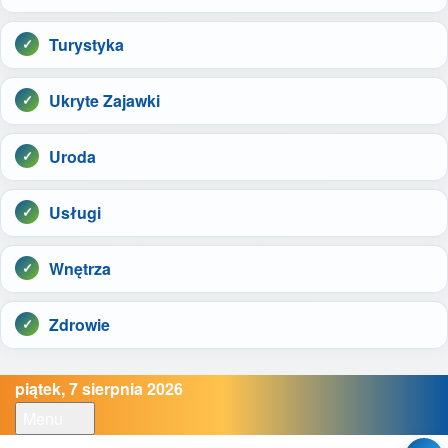
Turystyka
Ukryte Zajawki
Uroda
Usługi
Wnętrza
Zdrowie
piątek, 7 sierpnia 2026
Menu
Open