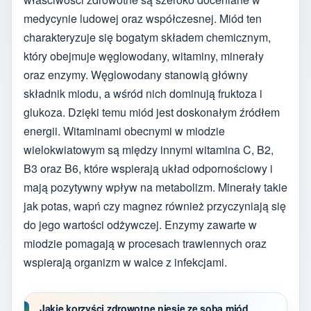
medycynie ludowej oraz współczesnej. Miód ten
charakteryzuje się bogatym składem chemicznym,
który obejmuje węglowodany, witaminy, minerały
oraz enzymy. Węglowodany stanowią główny
składnik miodu, a wśród nich dominują fruktoza i
glukoza. Dzięki temu miód jest doskonałym źródłem
energii. Witaminami obecnymi w miodzie
wielokwiatowym są między innymi witamina C, B2,
B3 oraz B6, które wspierają układ odpornościowy i
mają pozytywny wpływ na metabolizm. Minerały takie
jak potas, wapń czy magnez również przyczyniają się
do jego wartości odżywczej. Enzymy zawarte w
miodzie pomagają w procesach trawiennych oraz
wspierają organizm w walce z infekcjami.
Jakie korzyści zdrowotne niesie ze sobą miód