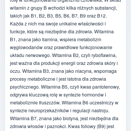
witamin z grupy B wchodzi kilka różnych substancji,
takich jak B1, B2, B3, B5, B6, B7, B9 oraz B12.
Każda z nich ma swoje unikalne właściwości i
funkcje, które są niezbędne dla zdrowia. Witamina
B1, znana jako tiamina, wspiera metabolizm
węglowodanów oraz prawidłowe funkcjonowanie
układu nerwowego. Witamina B2, czyli ryboflawina,
jest ważna dla produkcji energii oraz zdrowia skóry i
oczu. Witamina B3, znana jako niacyna, wspomaga
procesy metaboliczne i jest istotna dla zdrowia
psychicznego. Witamina B5, czyli kwas pantotenowy,
odgrywa kluczową rolę w syntezie hormonów i
metabolizmie tłuszczów. Witamina B6 uczestniczy w
syntezie neuroprzekaźników i regulacji nastroju.
Witamina B7, znana jako biotyna, jest niezbędna dla
zdrowia włosów i paznokci. Kwas foliowy (B9) jest