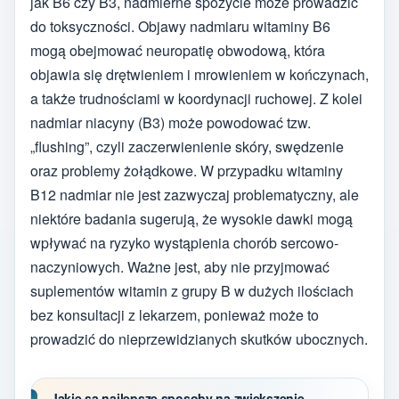
jak B6 czy B3, nadmierne spożycie może prowadzić
do toksyczności. Objawy nadmiaru witaminy B6
mogą obejmować neuropatię obwodową, która
objawia się drętwieniem i mrowieniem w kończynach,
a także trudnościami w koordynacji ruchowej. Z kolei
nadmiar niacyny (B3) może powodować tzw.
„flushing”, czyli zaczerwienienie skóry, swędzenie
oraz problemy żołądkowe. W przypadku witaminy
B12 nadmiar nie jest zazwyczaj problematyczny, ale
niektóre badania sugerują, że wysokie dawki mogą
wpływać na ryzyko wystąpienia chorób sercowo-
naczyniowych. Ważne jest, aby nie przyjmować
suplementów witamin z grupy B w dużych ilościach
bez konsultacji z lekarzem, ponieważ może to
prowadzić do nieprzewidzianych skutków ubocznych.
Jakie są najlepsze sposoby na zwiększenie