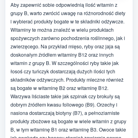
Aby zapewnić sobie odpowiednią ilość witamin z
grupy B, warto zwrócić uwagę na różnorodność diety
i wybierać produkty bogate w te składniki odżywcze.
Witaminy te można znaleźć w wielu produktach
spożywczych zarówno pochodzenia roślinnego, jak i
zwierzęcego. Na przykład mięso, ryby oraz jaja są
doskonałym źródłem witaminy B12 oraz innych
witamin z grupy B. W szczególności ryby takie jak
łosoś czy tuńczyk dostarczają dużych ilości tych
składników odżywczych. Produkty mleczne również
są bogate w witaminę B2 oraz witaminę B12.
Warzywa liściaste takie jak szpinak czy brokuły są
dobrym źródłem kwasu foliowego (B9). Orzechy i
nasiona dostarczają biotyny (B7), a pełnoziarniste
produkty zbożowe są bogate w wiele witamin z grupy
B, w tym witaminę B1 oraz witaminę B3. Owoce takie
jak awokado czy banany również zawierają pewne