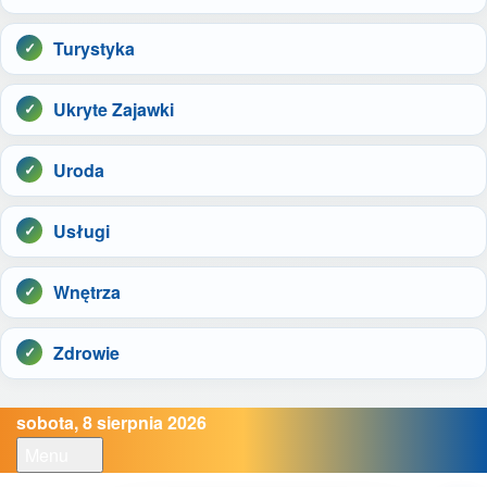
Turystyka
Ukryte Zajawki
Uroda
Usługi
Wnętrza
Zdrowie
sobota, 8 sierpnia 2026
Menu
Open