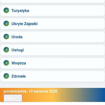
Turystyka
Ukryte Zajawki
Uroda
Usługi
Wnętrza
Zdrowie
poniedziałek, 10 sierpnia 2026
Menu
Open