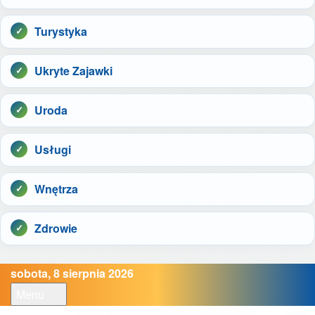
Turystyka
Ukryte Zajawki
Uroda
Usługi
Wnętrza
Zdrowie
sobota, 8 sierpnia 2026
Menu
Open