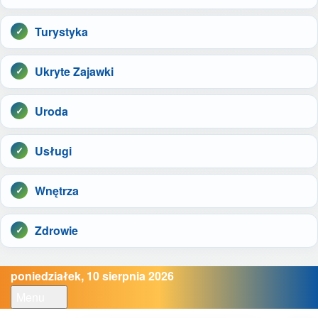
Turystyka
Ukryte Zajawki
Uroda
Usługi
Wnętrza
Zdrowie
poniedziałek, 10 sierpnia 2026
Menu
Open