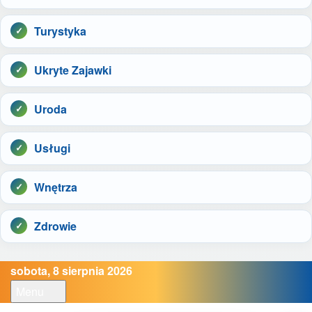
Turystyka
Ukryte Zajawki
Uroda
Usługi
Wnętrza
Zdrowie
sobota, 8 sierpnia 2026
Menu
Open