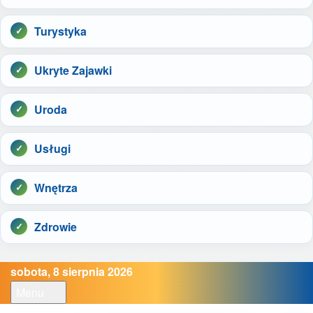
Turystyka
Ukryte Zajawki
Uroda
Usługi
Wnętrza
Zdrowie
sobota, 8 sierpnia 2026
Menu
Open