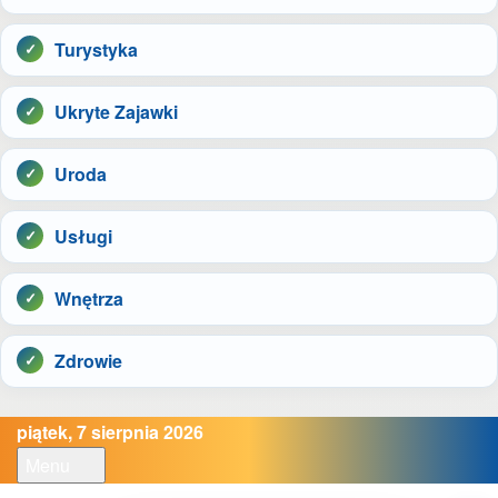
Turystyka
Ukryte Zajawki
Uroda
Usługi
Wnętrza
Zdrowie
piątek, 7 sierpnia 2026
Menu
Open