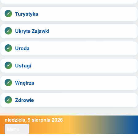
Turystyka
Ukryte Zajawki
Uroda
Usługi
Wnętrza
Zdrowie
niedziela, 9 sierpnia 2026
Menu
Open