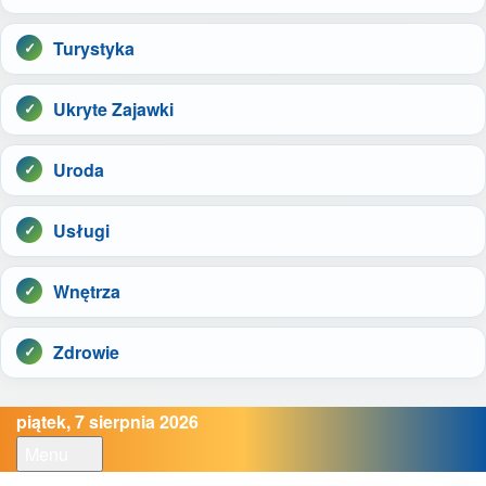
Turystyka
Ukryte Zajawki
Uroda
Usługi
Wnętrza
Zdrowie
piątek, 7 sierpnia 2026
Menu
Open