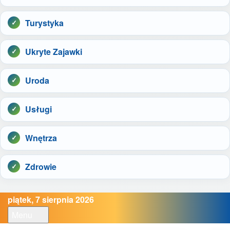
Turystyka
Ukryte Zajawki
Uroda
Usługi
Wnętrza
Zdrowie
piątek, 7 sierpnia 2026
Menu
Open