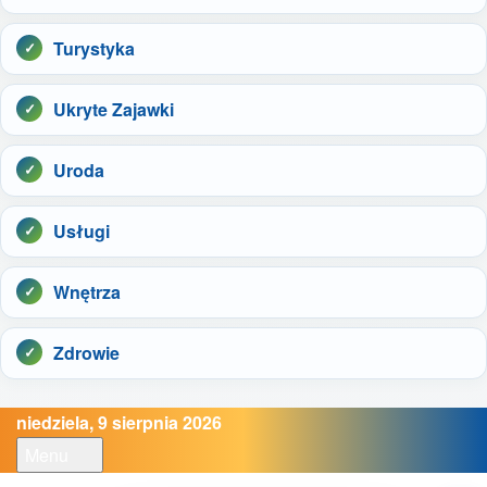
Turystyka
Ukryte Zajawki
Uroda
Usługi
Wnętrza
Zdrowie
niedziela, 9 sierpnia 2026
Menu
Open