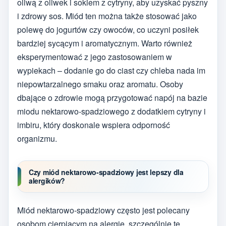
oliwą z oliwek i sokiem z cytryny, aby uzyskać pyszny
i zdrowy sos. Miód ten można także stosować jako
polewę do jogurtów czy owoców, co uczyni posiłek
bardziej sycącym i aromatycznym. Warto również
eksperymentować z jego zastosowaniem w
wypiekach – dodanie go do ciast czy chleba nada im
niepowtarzalnego smaku oraz aromatu. Osoby
dbające o zdrowie mogą przygotować napój na bazie
miodu nektarowo-spadziowego z dodatkiem cytryny i
imbiru, który doskonale wspiera odporność
organizmu.
Czy miód nektarowo-spadziowy jest lepszy dla
alergików?
Miód nektarowo-spadziowy często jest polecany
osobom cierpiącym na alergie, szczególnie te