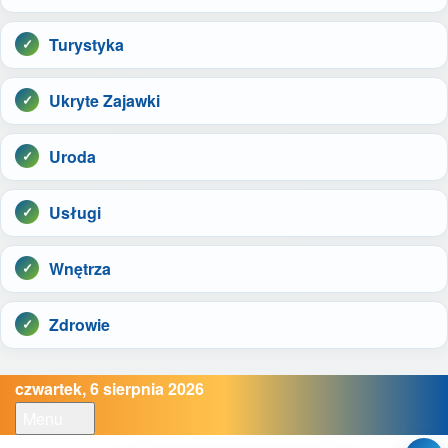
Turystyka
Ukryte Zajawki
Uroda
Usługi
Wnętrza
Zdrowie
czwartek, 6 sierpnia 2026
Menu
Open