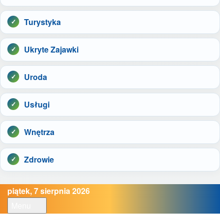
Turystyka
Ukryte Zajawki
Uroda
Usługi
Wnętrza
Zdrowie
piątek, 7 sierpnia 2026
Menu
Open