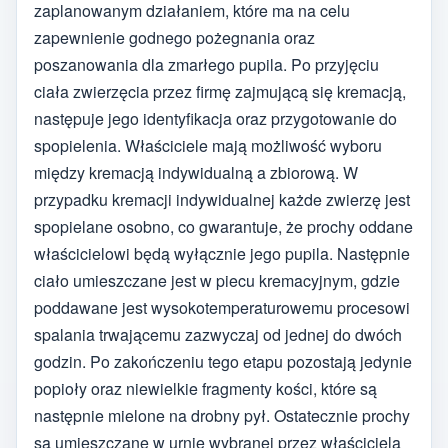
zaplanowanym działaniem, które ma na celu
zapewnienie godnego pożegnania oraz
poszanowania dla zmarłego pupila. Po przyjęciu
ciała zwierzęcia przez firmę zajmującą się kremacją,
następuje jego identyfikacja oraz przygotowanie do
spopielenia. Właściciele mają możliwość wyboru
między kremacją indywidualną a zbiorową. W
przypadku kremacji indywidualnej każde zwierzę jest
spopielane osobno, co gwarantuje, że prochy oddane
właścicielowi będą wyłącznie jego pupila. Następnie
ciało umieszczane jest w piecu kremacyjnym, gdzie
poddawane jest wysokotemperaturowemu procesowi
spalania trwającemu zazwyczaj od jednej do dwóch
godzin. Po zakończeniu tego etapu pozostają jedynie
popioły oraz niewielkie fragmenty kości, które są
następnie mielone na drobny pył. Ostatecznie prochy
są umieszczane w urnie wybranej przez właściciela