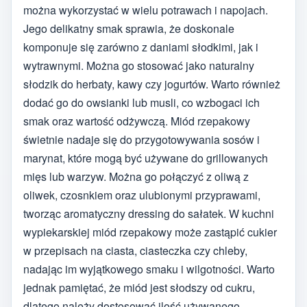
można wykorzystać w wielu potrawach i napojach.
Jego delikatny smak sprawia, że doskonale
komponuje się zarówno z daniami słodkimi, jak i
wytrawnymi. Można go stosować jako naturalny
słodzik do herbaty, kawy czy jogurtów. Warto również
dodać go do owsianki lub musli, co wzbogaci ich
smak oraz wartość odżywczą. Miód rzepakowy
świetnie nadaje się do przygotowywania sosów i
marynat, które mogą być używane do grillowanych
mięs lub warzyw. Można go połączyć z oliwą z
oliwek, czosnkiem oraz ulubionymi przyprawami,
tworząc aromatyczny dressing do sałatek. W kuchni
wypiekarskiej miód rzepakowy może zastąpić cukier
w przepisach na ciasta, ciasteczka czy chleby,
nadając im wyjątkowego smaku i wilgotności. Warto
jednak pamiętać, że miód jest słodszy od cukru,
dlatego należy dostosować ilość używanego