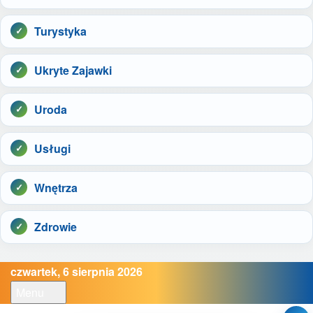
Turystyka
Ukryte Zajawki
Uroda
Usługi
Wnętrza
Zdrowie
czwartek, 6 sierpnia 2026
Menu
Open