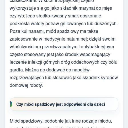
ciasteczkami. W kuchni azjatyckiej często
wykorzystuje się go jako składnik marynat do mięs
czy ryb; jego słodko-kwaśny smak doskonale
podkreśla walory potraw grillowanych lub duszonych.
Poza kulinariami, miód spadziowy ma także
zastosowanie w medycynie naturalnej; dzięki swoim
właściwościom przeciwzapalnym i antybakteryjnym
często stosowany jest jako środek wspomagający
leczenie infekcji górnych dróg oddechowych czy bólu
gardła. Można go dodawać do napojów
rozgrzewających lub stosować jako składnik syropów
domowej roboty.
Czy miód spadziowy jest odpowiedni dla dzieci
Miód spadziowy, podobnie jak inne rodzaje miodu,