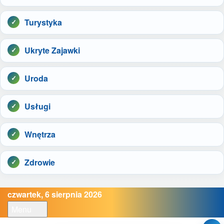
Turystyka
Ukryte Zajawki
Uroda
Usługi
Wnętrza
Zdrowie
czwartek, 6 sierpnia 2026
Menu
Open