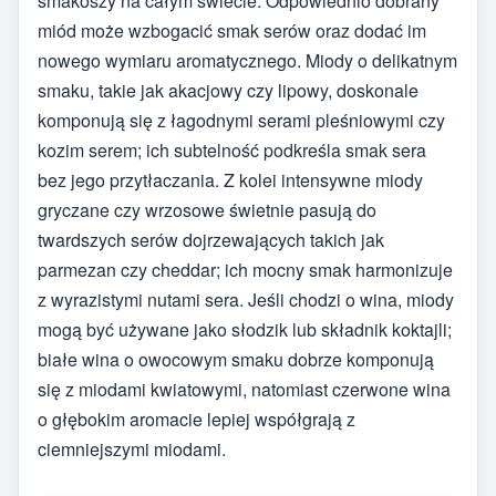
smakoszy na całym świecie. Odpowiednio dobrany
miód może wzbogacić smak serów oraz dodać im
nowego wymiaru aromatycznego. Miody o delikatnym
smaku, takie jak akacjowy czy lipowy, doskonale
komponują się z łagodnymi serami pleśniowymi czy
kozim serem; ich subtelność podkreśla smak sera
bez jego przytłaczania. Z kolei intensywne miody
gryczane czy wrzosowe świetnie pasują do
twardszych serów dojrzewających takich jak
parmezan czy cheddar; ich mocny smak harmonizuje
z wyrazistymi nutami sera. Jeśli chodzi o wina, miody
mogą być używane jako słodzik lub składnik koktajli;
białe wina o owocowym smaku dobrze komponują
się z miodami kwiatowymi, natomiast czerwone wina
o głębokim aromacie lepiej współgrają z
ciemniejszymi miodami.