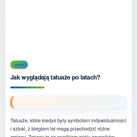
USŁUGI
Jak wyglądają tatuaże po latach?
Tatuaże, które kiedyś były symbolem indywidualności
i sztuki, z biegiem lat mogą przechodzić różne
zmiany. Zmiany te są wynikiem wielu czynników,