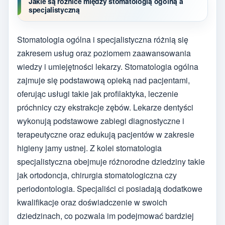
Jakie są różnice między stomatologią ogólną a
specjalistyczną
Stomatologia ogólna i specjalistyczna różnią się
zakresem usług oraz poziomem zaawansowania
wiedzy i umiejętności lekarzy. Stomatologia ogólna
zajmuje się podstawową opieką nad pacjentami,
oferując usługi takie jak profilaktyka, leczenie
próchnicy czy ekstrakcje zębów. Lekarze dentyści
wykonują podstawowe zabiegi diagnostyczne i
terapeutyczne oraz edukują pacjentów w zakresie
higieny jamy ustnej. Z kolei stomatologia
specjalistyczna obejmuje różnorodne dziedziny takie
jak ortodoncja, chirurgia stomatologiczna czy
periodontologia. Specjaliści ci posiadają dodatkowe
kwalifikacje oraz doświadczenie w swoich
dziedzinach, co pozwala im podejmować bardziej