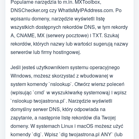
Popularne narzędzia to m.in. MXToolbox,
DNSChecker.org czy WhatIsMyIPAddress.com. Po
wpisaniu domeny, narzędzie wyświetli listę
wszystkich dostępnych rekordów DNS, w tym rekordy
A, CNAME, MX (serwery pocztowe) i TXT. Szukaj
rekordów, których nazwy lub wartości sugerują nazwy
serwerów lub firmy hostingowej.
Jeśli jesteś użytkownikiem systemu operacyjnego
Windows, możesz skorzystać z wbudowanej w
system komendy `nslookup`. Otwórz wiersz poleceń
(wpisując `cmd` w wyszukiwarkę systemową) i wpisz
`nslookup twojastrona.pl`. Narzędzie wyświetli
domyślny serwer DNS, który odpowiada na
zapytanie, a następnie listę rekordów dla Twojej
domeny. W systemach Linux i macOS możesz użyć
komendy `dig`. Wpisz `dig twojastrona.pl ANY` (lub