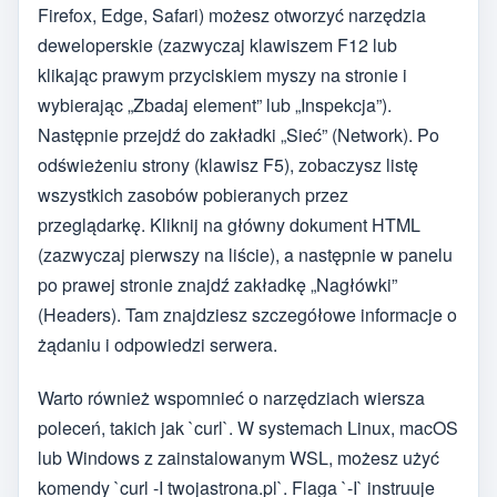
Firefox, Edge, Safari) możesz otworzyć narzędzia
deweloperskie (zazwyczaj klawiszem F12 lub
klikając prawym przyciskiem myszy na stronie i
wybierając „Zbadaj element” lub „Inspekcja”).
Następnie przejdź do zakładki „Sieć” (Network). Po
odświeżeniu strony (klawisz F5), zobaczysz listę
wszystkich zasobów pobieranych przez
przeglądarkę. Kliknij na główny dokument HTML
(zazwyczaj pierwszy na liście), a następnie w panelu
po prawej stronie znajdź zakładkę „Nagłówki”
(Headers). Tam znajdziesz szczegółowe informacje o
żądaniu i odpowiedzi serwera.
Warto również wspomnieć o narzędziach wiersza
poleceń, takich jak `curl`. W systemach Linux, macOS
lub Windows z zainstalowanym WSL, możesz użyć
komendy `curl -I twojastrona.pl`. Flaga `-I` instruuje