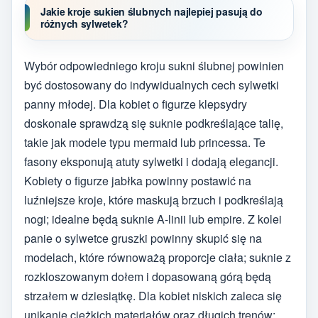
Jakie kroje sukien ślubnych najlepiej pasują do
różnych sylwetek?
Wybór odpowiedniego kroju sukni ślubnej powinien
być dostosowany do indywidualnych cech sylwetki
panny młodej. Dla kobiet o figurze klepsydry
doskonale sprawdzą się suknie podkreślające talię,
takie jak modele typu mermaid lub princessa. Te
fasony eksponują atuty sylwetki i dodają elegancji.
Kobiety o figurze jabłka powinny postawić na
luźniejsze kroje, które maskują brzuch i podkreślają
nogi; idealne będą suknie A-linii lub empire. Z kolei
panie o sylwetce gruszki powinny skupić się na
modelach, które równoważą proporcje ciała; suknie z
rozkloszowanym dołem i dopasowaną górą będą
strzałem w dziesiątkę. Dla kobiet niskich zaleca się
unikanie ciężkich materiałów oraz długich trenów;