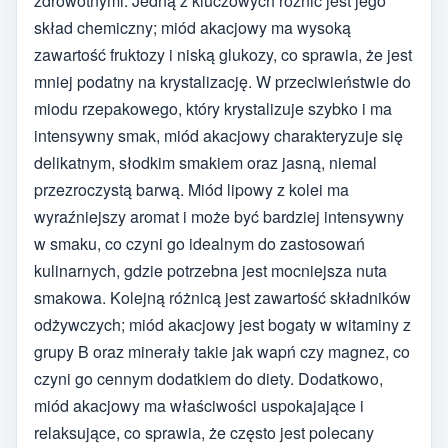
zdrowotnymi. Jedną z kluczowych różnic jest jego
skład chemiczny; miód akacjowy ma wysoką
zawartość fruktozy i niską glukozy, co sprawia, że jest
mniej podatny na krystalizację. W przeciwieństwie do
miodu rzepakowego, który krystalizuje szybko i ma
intensywny smak, miód akacjowy charakteryzuje się
delikatnym, słodkim smakiem oraz jasną, niemal
przezroczystą barwą. Miód lipowy z kolei ma
wyraźniejszy aromat i może być bardziej intensywny
w smaku, co czyni go idealnym do zastosowań
kulinarnych, gdzie potrzebna jest mocniejsza nuta
smakowa. Kolejną różnicą jest zawartość składników
odżywczych; miód akacjowy jest bogaty w witaminy z
grupy B oraz minerały takie jak wapń czy magnez, co
czyni go cennym dodatkiem do diety. Dodatkowo,
miód akacjowy ma właściwości uspokajające i
relaksujące, co sprawia, że często jest polecany