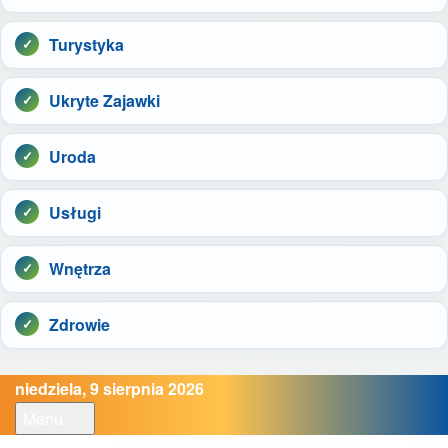
Turystyka
Ukryte Zajawki
Uroda
Usługi
Wnętrza
Zdrowie
niedziela, 9 sierpnia 2026
Menu
Open