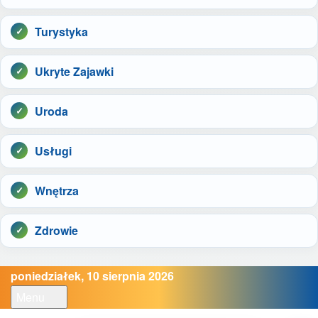
Turystyka
Ukryte Zajawki
Uroda
Usługi
Wnętrza
Zdrowie
poniedziałek, 10 sierpnia 2026
Menu
Open