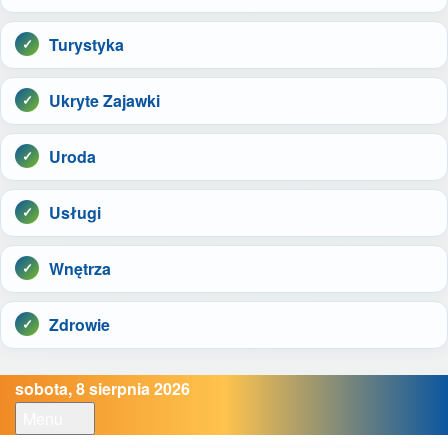
Turystyka
Ukryte Zajawki
Uroda
Usługi
Wnętrza
Zdrowie
sobota, 8 sierpnia 2026
Menu
Open