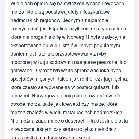
Wiele dań opiera się na świeżych rybach i owocach
morza, które są podstawą diety mieszkańców
nadmorskich regionów. Jednym z najbardziej
znanych dań jest klippfisk, czyli suszona ryba solona,
która ma długą historię w Norwegii i była tradycyjnie
eksportowana do wielu krajów. Innym popularnym
daniem jest lutefisk, przygotowywany z ryby
moczonej w ługu sodowym i następnie pieczonej lub
gotowanej. Oprócz ryb warto spróbować lokalnych
specjałów mięsnych, takich jak renifer czy jagnięcina,
które często serwowane są w postaci gulaszu lub
pieczeni. Norwegowie cenią sobie również świeże
owoce morza, takie jak krewetki czy małże, które
można znaleźć w wielu restauracjach nadmorskich.
Nie można zapomnieć o deserach – tradycyjne ciasta
z owocami leśnymi czy serniki to tylko niektóre z
propozycji dla miłośników słodkości.