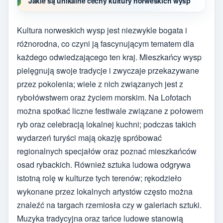
Jakie są unikalne cechy kultury norweskich wysp
Kultura norweskich wysp jest niezwykle bogata i
różnorodna, co czyni ją fascynującym tematem dla
każdego odwiedzającego ten kraj. Mieszkańcy wysp
pielęgnują swoje tradycje i zwyczaje przekazywane
przez pokolenia; wiele z nich związanych jest z
rybołówstwem oraz życiem morskim. Na Lofotach
można spotkać liczne festiwale związane z połowem
ryb oraz celebracją lokalnej kuchni; podczas takich
wydarzeń turyści mają okazję spróbować
regionalnych specjałów oraz poznać mieszkańców
osad rybackich. Również sztuka ludowa odgrywa
istotną rolę w kulturze tych terenów; rękodzieło
wykonane przez lokalnych artystów często można
znaleźć na targach rzemiosła czy w galeriach sztuki.
Muzyka tradycyjna oraz tańce ludowe stanowią