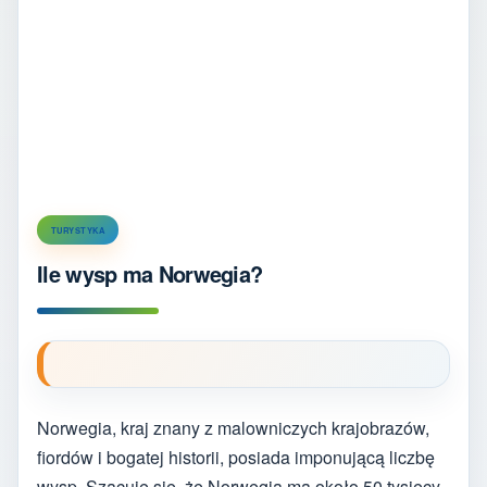
TURYSTYKA
Ile wysp ma Norwegia?
Norwegia, kraj znany z malowniczych krajobrazów,
fiordów i bogatej historii, posiada imponującą liczbę
wysp. Szacuje się, że Norwegia ma około 50 tysięcy