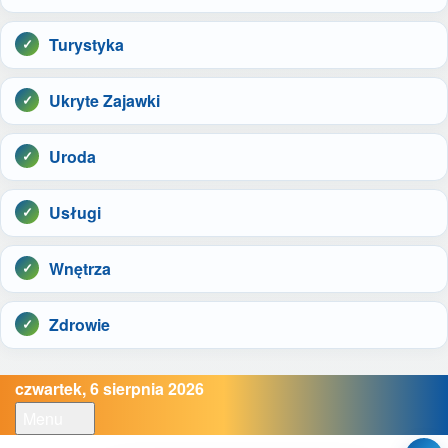
Turystyka
Ukryte Zajawki
Uroda
Usługi
Wnętrza
Zdrowie
czwartek, 6 sierpnia 2026
Menu
Open