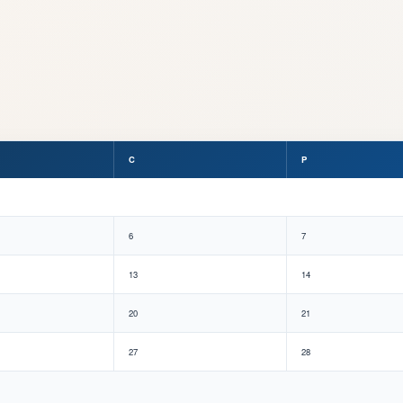
C
P
6
7
13
14
20
21
27
28